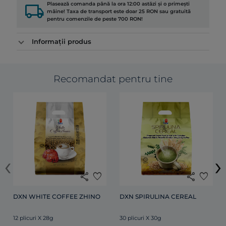
local_shipping
Plasează comanda până la ora 12:00 astăzi și o primești
mâine! Taxa de transport este doar 25 RON sau gratuită
pentru comenzile de peste 700 RON!
Informații produs
Recomandat pentru tine
‹
›
share
favorite
share
favorite
DXN WHITE COFFEE ZHINO
DXN SPIRULINA CEREAL
12 plicuri X 28g
30 plicuri X 30g