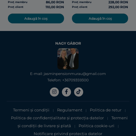
86,00 RON
228,00 RON
Preț membru
Preț membru
110,00 RON
292,00 RON
Preț client
Preț client
Adaugă în coș
Adaugă în coș
NAGY GÁBOR
E-mail: jasminpensionmurau@gmail.com
Telefon: +36709359300
Termeni și condiții
Regulament
Politica de retur
|
|
|
Politica de confidențialitate şi protecţia datelor
Termeni
|
şi condiții de livrare și plată
Politica cookie-uri
|
|
Notificare privind protecția datelor