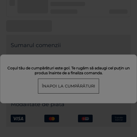
Sumarul comenzii
TOTAL
0.00
Coșul tău de cumpărături este gol. Te rugăm să adaugi cel puțin un
Economiseşti cu achiziţia ca membru
(
0.00
)
produs înainte de a finaliza comanda.
ÎNAPOI LA CUMPĂRĂTURI
Modalitate de plată
Transfer
bancar