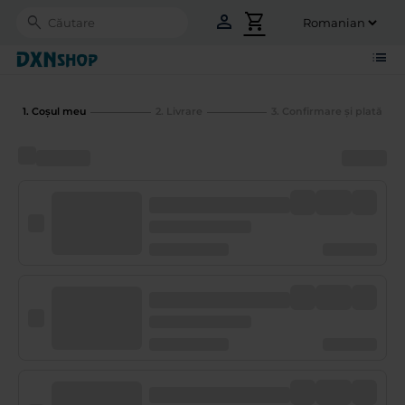
person
shopping_cart
Search
list
1. Coşul meu
2. Livrare
3. Confirmare și plată