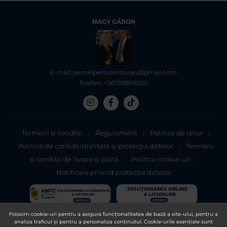
NAGY GÁBOR
E-mail: jasminpensionmurau@gmail.com
Telefon: +36709359300
Termeni și condiții
Regulament
Politica de retur
|
|
|
Politica de confidențialitate şi protecţia datelor
Termeni
|
şi condiții de livrare și plată
Politica cookie-uri
|
|
Notificare privind protecția datelor
Folosim cookie-uri pentru a asigura funcționalitatea de bază a site-ului, pentru a
analiza traficul și pentru a personaliza conținutul. Cookie-urile esențiale sunt