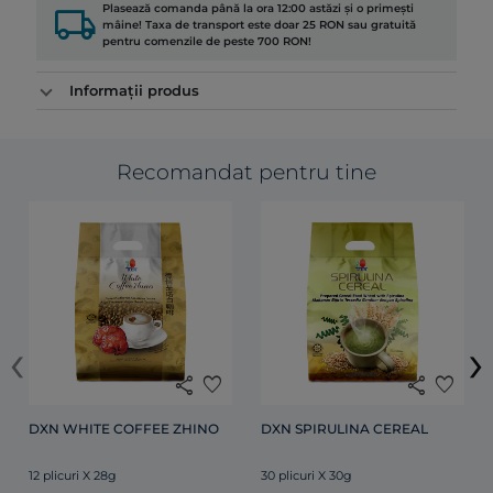
local_shipping
Plasează comanda până la ora 12:00 astăzi și o primești
mâine! Taxa de transport este doar 25 RON sau gratuită
pentru comenzile de peste 700 RON!
Informații produs
Recomandat pentru tine
‹
›
share
favorite
share
favorite
DXN WHITE COFFEE ZHINO
DXN SPIRULINA CEREAL
12 plicuri X 28g
30 plicuri X 30g