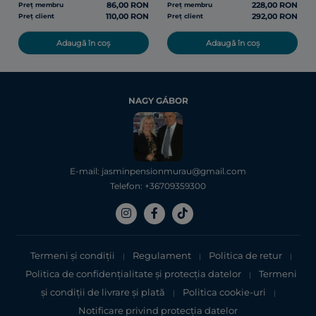
86,00 RON
228,00 RON
Preț membru
Preț membru
110,00 RON
292,00 RON
Preț client
Preț client
Adaugă în coș
Adaugă în coș
NAGY GÁBOR
E-mail: jasminpensionmurau@gmail.com
Telefon: +36709359300
Termeni și condiții
Regulament
Politica de retur
|
|
|
Politica de confidențialitate şi protecţia datelor
Termeni
|
şi condiții de livrare și plată
Politica cookie-uri
|
|
Notificare privind protecția datelor