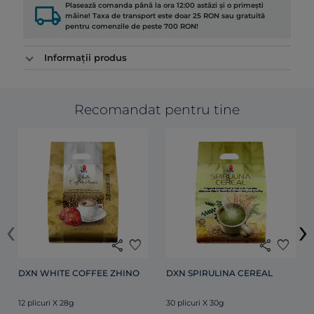
local_shipping
Plasează comanda până la ora 12:00 astăzi și o primești
mâine! Taxa de transport este doar 25 RON sau gratuită
pentru comenzile de peste 700 RON!
Informații produs
Recomandat pentru tine
‹
›
share
favorite
share
favorite
DXN WHITE COFFEE ZHINO
DXN SPIRULINA CEREAL
12 plicuri X 28g
30 plicuri X 30g