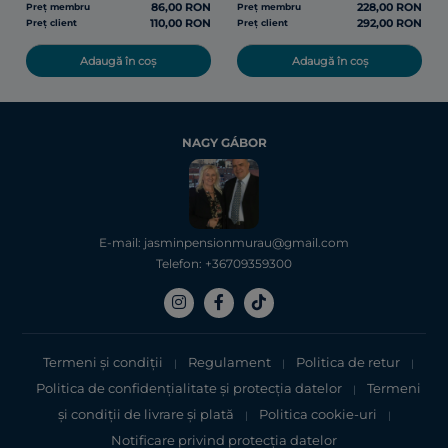
86,00 RON
228,00 RON
Preț membru
Preț membru
110,00 RON
292,00 RON
Preț client
Preț client
Adaugă în coș
Adaugă în coș
NAGY GÁBOR
E-mail: jasminpensionmurau@gmail.com
Telefon: +36709359300
Termeni și condiții
Regulament
Politica de retur
|
|
|
Politica de confidențialitate şi protecţia datelor
Termeni
|
şi condiții de livrare și plată
Politica cookie-uri
|
|
Notificare privind protecția datelor