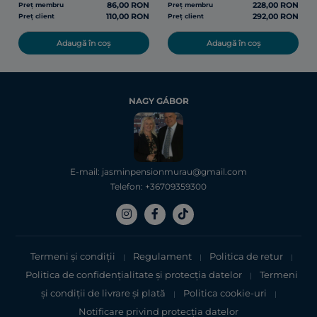
86,00 RON
228,00 RON
Preț membru
Preț membru
110,00 RON
292,00 RON
Preț client
Preț client
Adaugă în coș
Adaugă în coș
NAGY GÁBOR
E-mail: jasminpensionmurau@gmail.com
Telefon: +36709359300
Termeni și condiții
Regulament
Politica de retur
|
|
|
Politica de confidențialitate şi protecţia datelor
Termeni
|
şi condiții de livrare și plată
Politica cookie-uri
|
|
Notificare privind protecția datelor