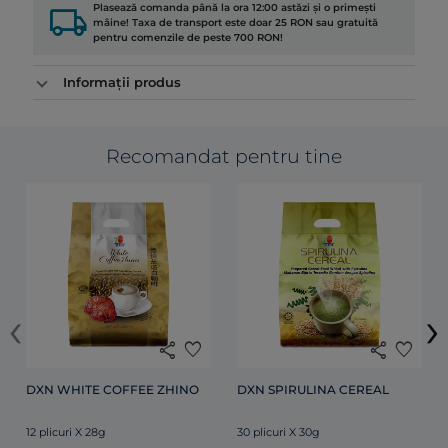
local_shipping
Plasează comanda până la ora 12:00 astăzi și o primești
mâine! Taxa de transport este doar 25 RON sau gratuită
pentru comenzile de peste 700 RON!
Informații produs
Recomandat pentru tine
‹
›
share
favorite
share
favorite
DXN WHITE COFFEE ZHINO
DXN SPIRULINA CEREAL
12 plicuri X 28g
30 plicuri X 30g