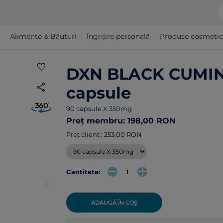
Alimente & Băuturi
Îngrijire personală
Produse cosmetice ş
favorite
DXN BLACK CUMIN
share
capsule
90 capsule X 350mg
Preț membru: 198,00 RON
Preț client :
253,00 RON
Cantitate:
arrow_forward_ios
ADAUGĂ ÎN COȘ