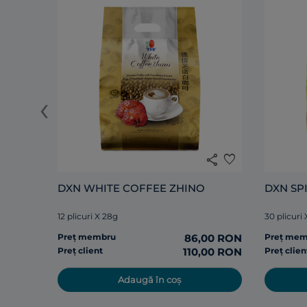
‹
share
favorite
DXN WHITE COFFEE ZHINO
DXN SP
12 plicuri X 28g
30 plicuri
Preț membru
86,00 RON
Preț me
Preț client
110,00 RON
Preț clien
Adaugă în coș