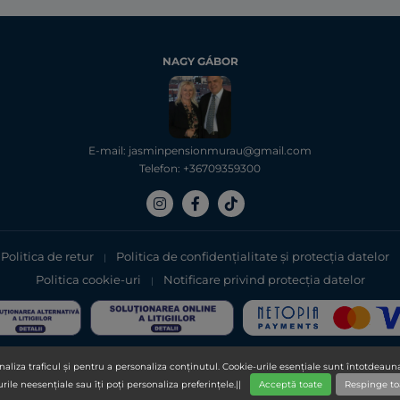
NAGY GÁBOR
E-mail: jasminpensionmurau@gmail.com
Telefon: +36709359300
Politica de retur
Politica de confidențialitate şi protecţia datelor
|
Politica cookie-uri
Notificare privind protecția datelor
|
Copyright 2025, DXN Holdings Bhd. 199501033918 (363120-V)
aliza traficul și pentru a personaliza conținutul. Cookie-urile esențiale sunt întotdeauna
urile neesențiale sau îți poți personaliza preferințele.||
Acceptă toate
Respinge to