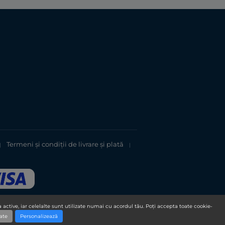
Termeni şi condiții de livrare și plată
|
|
 active, iar celelalte sunt utilizate numai cu acordul tău. Poți accepta toate cookie-
ate
Personalizează