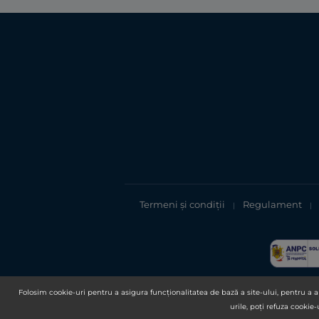
Termeni și condiții
Regulament
|
|
Folosim cookie-uri pentru a asigura funcționalitatea de bază a site-ului, pentru a an
urile, poți refuza cookie-