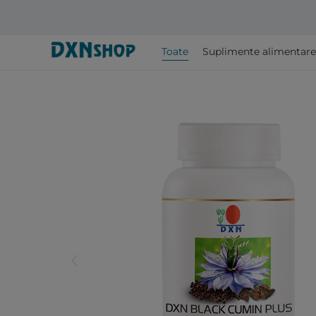
Toate
Suplimente alimentare
arrow_back_ios