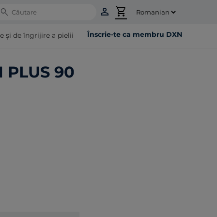
person
shopping_cart
Search
Înscrie-te ca membru DXN
i de îngrijire a pielii
 PLUS 90