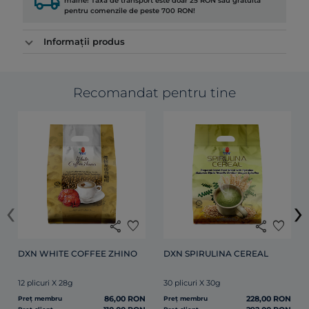
local_shipping
mâine! Taxa de transport este doar 25 RON sau gratuită
pentru comenzile de peste 700 RON!
Informații produs
Recomandat pentru tine
‹
›
share
favorite
share
favorite
DXN WHITE COFFEE ZHINO
DXN SPIRULINA CEREAL
12 plicuri X 28g
30 plicuri X 30g
86,00 RON
228,00 RON
Preț membru
Preț membru