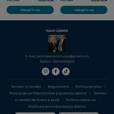
110,00 RON
292,00 RON
Preț client
Preț client
Adaugă în coș
Adaugă în coș
NAGY GÁBOR
E-mail: jasminpensionmurau@gmail.com
Telefon: +36709359300
Termeni și condiții
Regulament
Politica de retur
|
|
|
Politica de confidențialitate şi protecţia datelor
Termeni
|
şi condiții de livrare și plată
Politica cookie-uri
|
|
Notificare privind protecția datelor