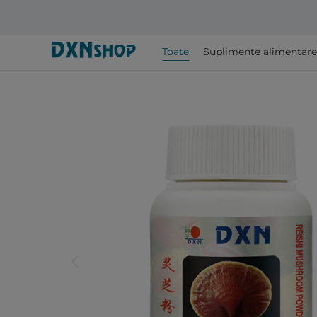
Toate
Suplimente alimentare
arrow_back_ios