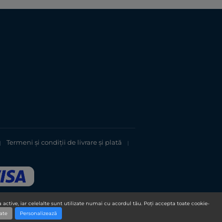
Termeni şi condiții de livrare și plată
|
|
 active, iar celelalte sunt utilizate numai cu acordul tău. Poți accepta toate cookie-
ate
Personalizează