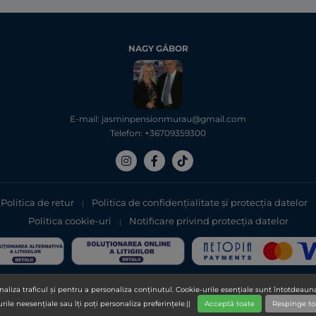
NAGY GÁBOR
E-mail: jasminpensionmurau@gmail.com
Telefon: +36709359300
Politica de retur
Politica de confidențialitate şi protecţia datelor
|
Politica cookie-uri
Notificare privind protecția datelor
|
Copyright 2025, DXN Holdings Bhd. 199501033918 (363120-V)
aliza traficul și pentru a personaliza conținutul. Cookie-urile esențiale sunt întotdeauna
urile neesențiale sau îți poți personaliza preferințele.||
Acceptă toate
Respinge to