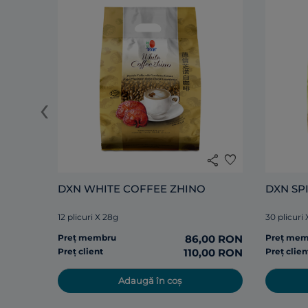
‹
share
favorite
DXN WHITE COFFEE ZHINO
DXN SP
12 plicuri X 28g
30 plicuri
Preț membru
86,00 RON
Preț me
Preț client
110,00 RON
Preț clien
Adaugă în coș