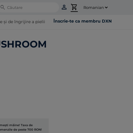
person
shopping_cart
Search
Înscrie-te ca membru DXN
i de îngrijire a pielii
MUSHROOM
rimești mâine! Taxa de
comenzile de peste 700 RON!