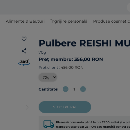
Alimente & Băuturi
Îngrijire personală
Produse cosmetice ş
favorite
Pulbere REISHI 
share
70g
Preț membru: 356,00 RON
Preț client :
456,00 RON
Cantitate:
arrow_forward_ios
STOC EPUIZAT
local_shipping
Plasează comanda până la ora 12:00 astăzi și o p
transport este doar 25 RON sau gratuită pentru 