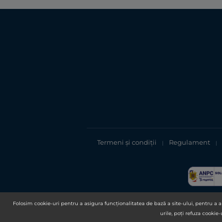
Termeni și condiții
Regulament
|
|
Folosim cookie-uri pentru a asigura funcționalitatea de bază a site-ului, pentru a an
urile, poți refuza cookie-