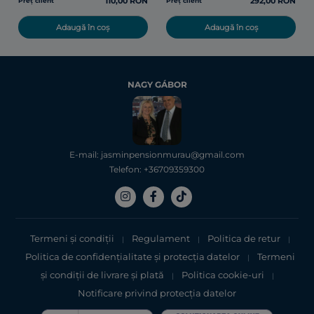
110,00 RON
292,00 RON
Preț client
Preț client
Adaugă în coș
Adaugă în coș
NAGY GÁBOR
E-mail: jasminpensionmurau@gmail.com
Telefon: +36709359300
Termeni și condiții
Regulament
Politica de retur
|
|
|
Politica de confidențialitate şi protecţia datelor
Termeni
|
şi condiții de livrare și plată
Politica cookie-uri
|
|
Notificare privind protecția datelor