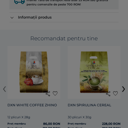
local_shipping
mâine! Taxa de transport este doar 25 RON sau gratuită
pentru comenzile de peste 700 RON!
Informații produs
Recomandat pentru tine
‹
›
share
favorite
share
favorite
DXN WHITE COFFEE ZHINO
DXN SPIRULINA CEREAL
12 plicuri X 28g
30 plicuri X 30g
86,00 RON
228,00 RON
Preț membru
Preț membru