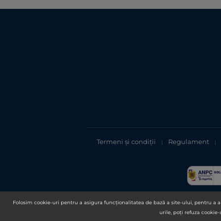
Termeni și condiții
Regulament
|
|
Folosim cookie-uri pentru a asigura funcționalitatea de bază a site-ului, pentru a an
urile, poți refuza cookie-