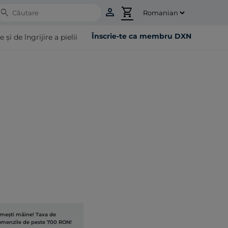
person
shopping_cart
Search
Înscrie-te ca membru DXN
i de îngrijire a pielii
rimești mâine! Taxa de
comenzile de peste 700 RON!