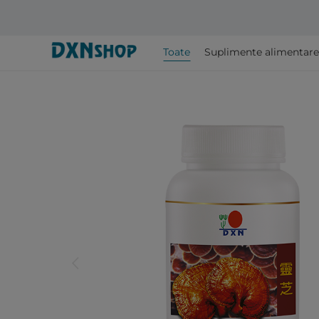
Toate
Suplimente alimentare
arrow_back_ios