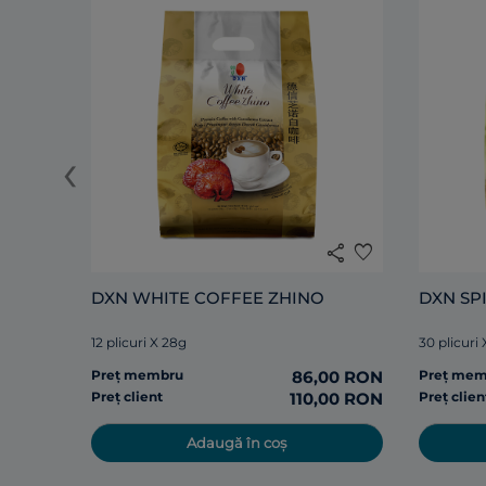
‹
share
favorite
DXN WHITE COFFEE ZHINO
DXN SP
12 plicuri X 28g
30 plicuri
Preț membru
86,00 RON
Preț me
Preț client
110,00 RON
Preț clien
Adaugă în coș