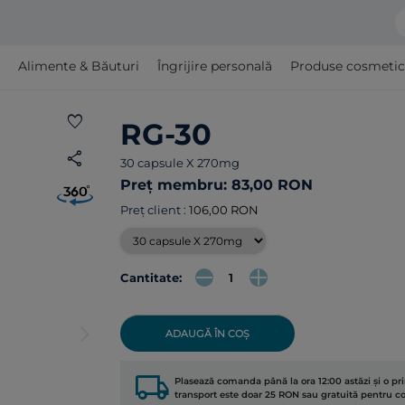
Alimente & Băuturi
Îngrijire personală
Produse cosmetice ş
favorite
RG-30
share
30 capsule X 270mg
Preț membru: 83,00 RON
Preț client :
106,00 RON
Cantitate:
arrow_forward_ios
ADAUGĂ ÎN COȘ
local_shipping
Plasează comanda până la ora 12:00 astăzi și o p
transport este doar 25 RON sau gratuită pentru 