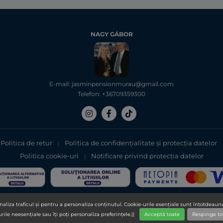
NAGY GÁBOR
E-mail: jasminpensionmurau@gmail.com
Telefon: +36709359300
Politica de retur
Politica de confidențialitate şi protecţia datelor
|
Politica cookie-uri
Notificare privind protecția datelor
|
Copyright 2025, DXN Holdings Bhd. 199501033918 (363120-V)
aliza traficul și pentru a personaliza conținutul. Cookie-urile esențiale sunt întotdeauna
urile neesențiale sau îți poți personaliza preferințele.||
Acceptă toate
Respinge to