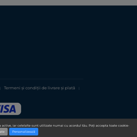
Termeni şi condiții de livrare și plată
|
|
 active, iar celelalte sunt utilizate numai cu acordul tău. Poți accepta toate cookie-
ate
Personalizează