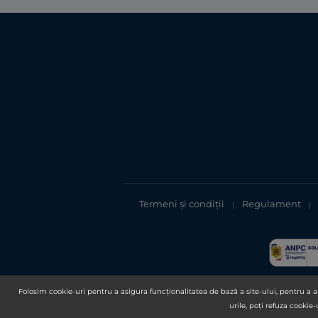
Termeni și condiții
Regulament
|
|
Folosim cookie-uri pentru a asigura funcționalitatea de bază a site-ului, pentru a an
urile, poți refuza cookie-