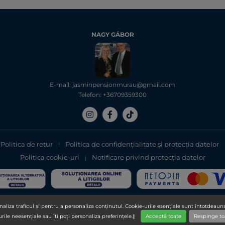
NAGY GÁBOR
E-mail: jasminpensionmurau@gmail.com
Telefon: +36709359300
Politica de retur
Politica de confidențialitate şi protecţia datelor
|
Politica cookie-uri
Notificare privind protecția datelor
|
Copyright 2025, DXN Holdings Bhd. 199501033918 (363120-V)
aliza traficul și pentru a personaliza conținutul. Cookie-urile esențiale sunt întotdeauna
urile neesențiale sau îți poți personaliza preferințele.||
Acceptă toate
Respinge to