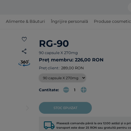
Alimente & Băuturi
Îngrijire personală
Produse cosmetice ş
favorite
RG-90
share
90 capsule X 270mg
Preț membru: 226,00 RON
Preț client :
289,00 RON
Cantitate:
arrow_forward_ios
STOC EPUIZAT
local_shipping
Plasează comanda până la ora 12:00 astăzi și o p
transport este doar 25 RON sau gratuită pentru 