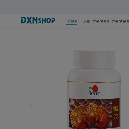
Toate
Suplimente alimentare
arrow_back_ios