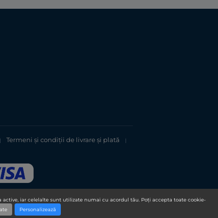
Termeni şi condiții de livrare și plată
|
|
 active, iar celelalte sunt utilizate numai cu acordul tău. Poți accepta toate cookie-
ate
Personalizează