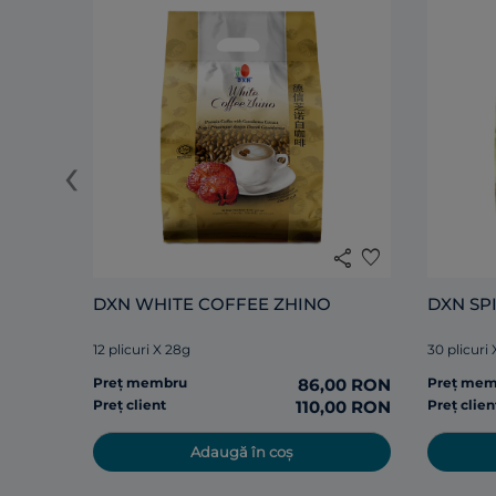
‹
share
favorite
DXN WHITE COFFEE ZHINO
DXN SP
12 plicuri X 28g
30 plicuri
Preț membru
86,00 RON
Preț me
Preț client
110,00 RON
Preț clien
Adaugă în coș