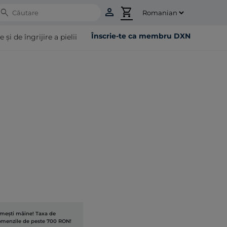
person
shopping_cart
Search
Înscrie-te ca membru DXN
i de îngrijire a pielii
rimești mâine! Taxa de
comenzile de peste 700 RON!