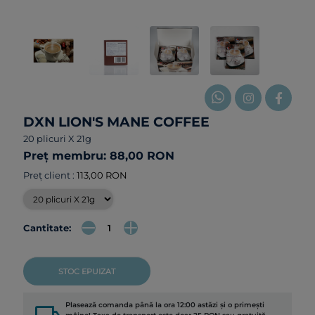
DXN LION'S MANE COFFEE
20 plicuri X 21g
Preț membru: 88,00 RON
Preț client :
113,00 RON
Cantitate:
STOC EPUIZAT
Plasează comanda până la ora 12:00 astăzi și o primești