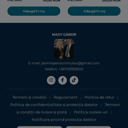
110,00 RON
292,00 RON
Preț client
Preț client
Adaugă în coș
Adaugă în coș
NAGY GÁBOR
E-mail: jasminpensionmurau@gmail.com
Telefon: +36709359300
Termeni și condiții
Regulament
Politica de retur
|
|
|
Politica de confidențialitate şi protecţia datelor
Termeni
|
şi condiții de livrare și plată
Politica cookie-uri
|
|
Notificare privind protecția datelor