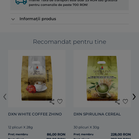
local_shipping
mâine! Taxa de transport este doar 25 RON sau gratuită
pentru comenzile de peste 700 RON!
Informații produs
Recomandat pentru tine
‹
›
share
favorite
share
favorite
DXN WHITE COFFEE ZHINO
DXN SPIRULINA CEREAL
12 plicuri X 28g
30 plicuri X 30g
86,00 RON
228,00 RON
Preț membru
Preț membru