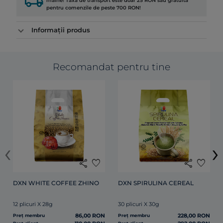
local_shipping
mâine! Taxa de transport este doar 25 RON sau gratuită
pentru comenzile de peste 700 RON!
Informații produs
Recomandat pentru tine
‹
›
share
favorite
share
favorite
DXN WHITE COFFEE ZHINO
DXN SPIRULINA CEREAL
12 plicuri X 28g
30 plicuri X 30g
86,00 RON
228,00 RON
Preț membru
Preț membru