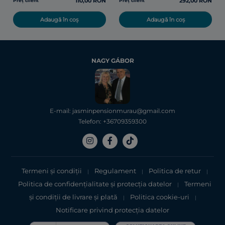
110,00 RON
292,00 RON
Preț client
Preț client
Adaugă în coș
Adaugă în coș
NAGY GÁBOR
E-mail: jasminpensionmurau@gmail.com
Telefon: +36709359300
Termeni și condiții
Regulament
Politica de retur
|
|
|
Politica de confidențialitate şi protecţia datelor
Termeni
|
şi condiții de livrare și plată
Politica cookie-uri
|
|
Notificare privind protecția datelor