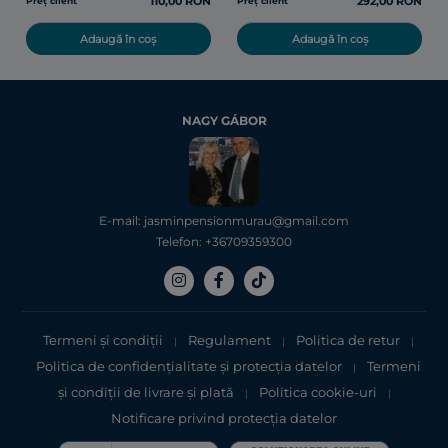
110,00 RON
292,00 RON
Preț client
Preț client
Adaugă în coș
Adaugă în coș
NAGY GÁBOR
E-mail: jasminpensionmurau@gmail.com
Telefon: +36709359300
Termeni și condiții
Regulament
Politica de retur
|
|
|
Politica de confidențialitate şi protecţia datelor
Termeni
|
şi condiții de livrare și plată
Politica cookie-uri
|
|
Notificare privind protecția datelor