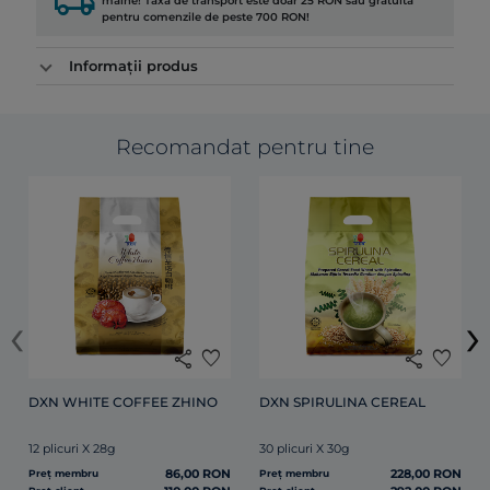
local_shipping
mâine! Taxa de transport este doar 25 RON sau gratuită
pentru comenzile de peste 700 RON!
Informații produs
Recomandat pentru tine
‹
›
share
favorite
share
favorite
DXN WHITE COFFEE ZHINO
DXN SPIRULINA CEREAL
12 plicuri X 28g
30 plicuri X 30g
86,00 RON
228,00 RON
Preț membru
Preț membru