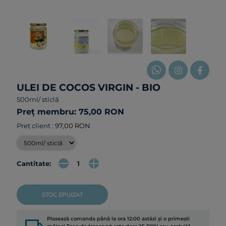
ULEI DE COCOS VIRGIN - BIO
500ml/ sticlă
Preț membru: 75,00 RON
Preț client :
97,00 RON
Cantitate:
STOC EPUIZAT
Plasează comanda până la ora 12:00 astăzi și o primești