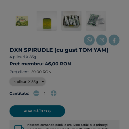
DXN SPIRUDLE (cu gust TOM YAM)
4 plicuri X 85g
Preț membru: 46,00 RON
Preț client :
59,00 RON
Cantitate:
ADAUGĂ ÎN COȘ
Plasează comanda până la ora 12:00 astăzi și o primești