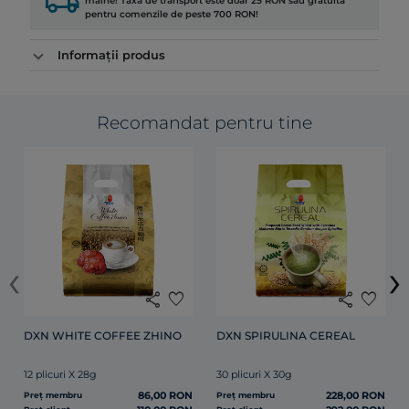
local_shipping
mâine! Taxa de transport este doar 25 RON sau gratuită
pentru comenzile de peste 700 RON!
Informații produs
Recomandat pentru tine
‹
›
share
favorite
share
favorite
DXN WHITE COFFEE ZHINO
DXN SPIRULINA CEREAL
12 plicuri X 28g
30 plicuri X 30g
86,00 RON
228,00 RON
Preț membru
Preț membru