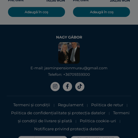
110,00 RON
292,00 RON
Preț client
Preț client
Adaugă în coș
Adaugă în coș
NAGY GÁBOR
E-mail: jasminpensionmurau@gmail.com
Telefon: +36709359300
Termeni și condiții
Regulament
Politica de retur
|
|
|
Politica de confidențialitate şi protecţia datelor
Termeni
|
şi condiții de livrare și plată
Politica cookie-uri
|
|
Notificare privind protecția datelor