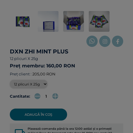
DXN ZHI MINT PLUS
12 plicuri X 25g
Preț membru: 160,00 RON
Preț client :
205,00 RON
Cantitate:
ADAUGĂ ÎN COȘ
Plasează comanda până la ora 12:00 astăzi și o primești