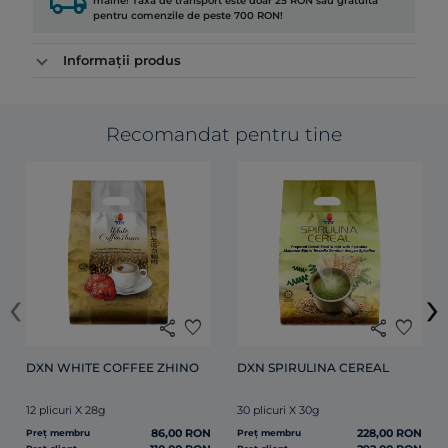
local_shipping
mâine! Taxa de transport este doar 25 RON sau gratuită
pentru comenzile de peste 700 RON!
Informații produs
Recomandat pentru tine
‹
›
share
favorite
share
favorite
DXN WHITE COFFEE ZHINO
DXN SPIRULINA CEREAL
12 plicuri X 28g
30 plicuri X 30g
86,00 RON
228,00 RON
Preț membru
Preț membru