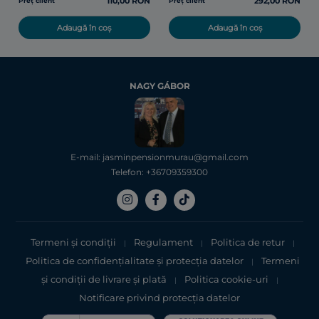
110,00 RON
292,00 RON
Preț client
Preț client
Adaugă în coș
Adaugă în coș
NAGY GÁBOR
E-mail: jasminpensionmurau@gmail.com
Telefon: +36709359300
Termeni și condiții
Regulament
Politica de retur
|
|
|
Politica de confidențialitate şi protecţia datelor
Termeni
|
şi condiții de livrare și plată
Politica cookie-uri
|
|
Notificare privind protecția datelor