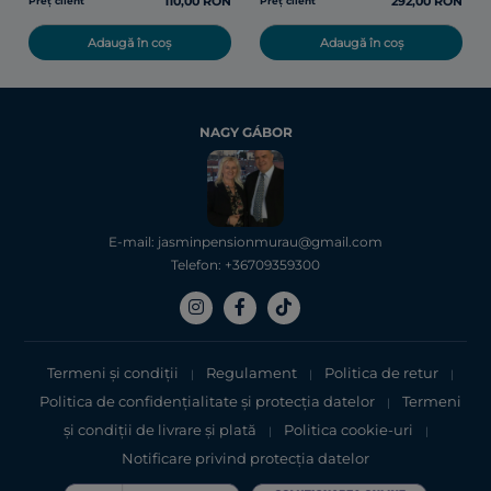
110,00 RON
292,00 RON
Preț client
Preț client
Adaugă în coș
Adaugă în coș
NAGY GÁBOR
E-mail: jasminpensionmurau@gmail.com
Telefon: +36709359300
Termeni și condiții
Regulament
Politica de retur
|
|
|
Politica de confidențialitate şi protecţia datelor
Termeni
|
şi condiții de livrare și plată
Politica cookie-uri
|
|
Notificare privind protecția datelor