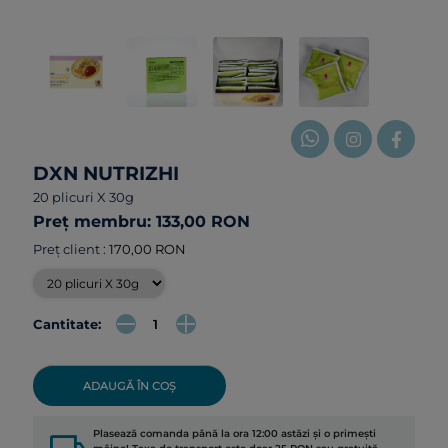
DXN NUTRIZHI
20 plicuri X 30g
Preț membru: 133,00 RON
Preț client :
170,00 RON
Cantitate:
ADAUGĂ ÎN COȘ
Plasează comanda până la ora 12:00 astăzi și o primești