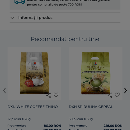
local_shipping
mâine! Taxa de transport este doar 25 RON sau gratuită
pentru comenzile de peste 700 RON!
Informații produs
Recomandat pentru tine
‹
›
share
favorite
share
favorite
DXN WHITE COFFEE ZHINO
DXN SPIRULINA CEREAL
12 plicuri X 28g
30 plicuri X 30g
86,00 RON
228,00 RON
Preț membru
Preț membru