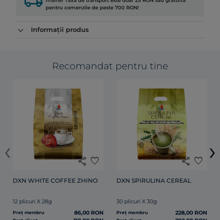
local_shipping
mâine! Taxa de transport este doar 25 RON sau gratuită
pentru comenzile de peste 700 RON!
Informații produs
Recomandat pentru tine
‹
›
share
favorite
share
favorite
DXN WHITE COFFEE ZHINO
DXN SPIRULINA CEREAL
12 plicuri X 28g
30 plicuri X 30g
86,00 RON
228,00 RON
Preț membru
Preț membru