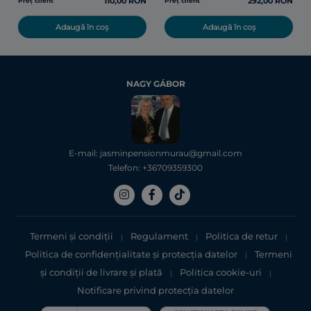
110,00 RON
292,00 RON
Preț client
Preț client
Adaugă în coș
Adaugă în coș
NAGY GÁBOR
E-mail: jasminpensionmurau@gmail.com
Telefon: +36709359300
Termeni și condiții
Regulament
Politica de retur
|
|
|
Politica de confidențialitate şi protecţia datelor
Termeni
|
şi condiții de livrare și plată
Politica cookie-uri
|
|
Notificare privind protecția datelor