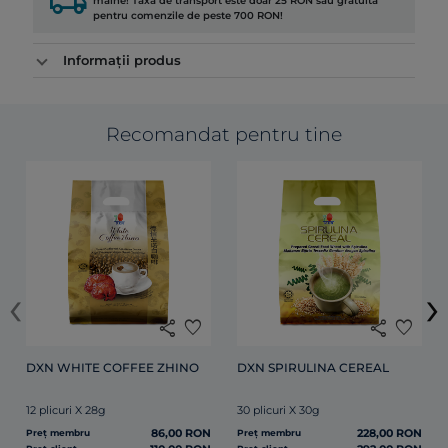
local_shipping
mâine! Taxa de transport este doar 25 RON sau gratuită
pentru comenzile de peste 700 RON!
Informații produs
Recomandat pentru tine
‹
›
share
favorite
share
favorite
DXN WHITE COFFEE ZHINO
DXN SPIRULINA CEREAL
12 plicuri X 28g
30 plicuri X 30g
86,00 RON
228,00 RON
Preț membru
Preț membru