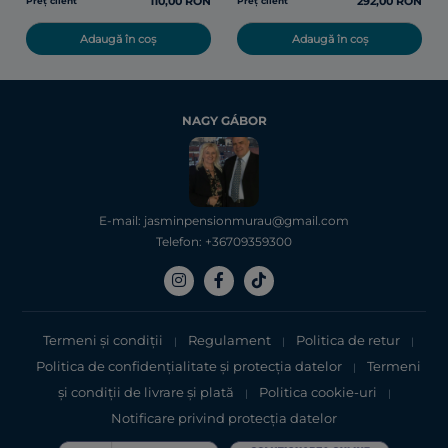
110,00 RON
292,00 RON
Preț client
Preț client
Adaugă în coș
Adaugă în coș
NAGY GÁBOR
E-mail: jasminpensionmurau@gmail.com
Telefon: +36709359300
Termeni și condiții
Regulament
Politica de retur
|
|
|
Politica de confidențialitate şi protecţia datelor
Termeni
|
şi condiții de livrare și plată
Politica cookie-uri
|
|
Notificare privind protecția datelor