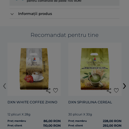
pentru comenzile de peste 700 RON!
Informații produs
Recomandat pentru tine
‹
›
share
favorite
share
favorite
DXN WHITE COFFEE ZHINO
DXN SPIRULINA CEREAL
12 plicuri X 28g
30 plicuri X 30g
86,00 RON
228,00 RON
Preț membru
Preț membru
110,00 RON
292,00 RON
Preț client
Preț client