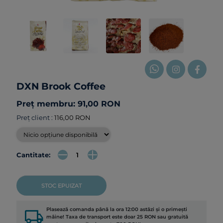
DXN Brook Coffee
Preț membru: 91,00 RON
Preț client :
116,00 RON
Cantitate:
STOC EPUIZAT
local_shipping
Plasează comanda până la ora 12:00 astăzi și o primești
mâine! Taxa de transport este doar 25 RON sau gratuită